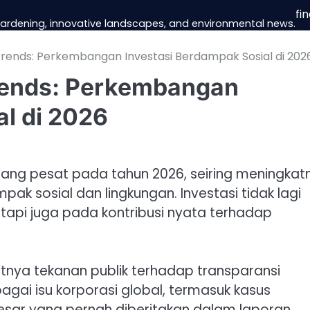
fi
 gardening, innovative landscapes, and environmental news.
 Trends: Perkembangan Investasi Berdampak Sosial di 202
Trends: Perkembangan
al di 2026
bang pesat pada tahun 2026, seiring meningkat
k sosial dan lingkungan. Investasi tidak lagi
etapi juga pada kontribusi nyata terhadap
tnya tekanan publik terhadap transparansi
agai isu korporasi global, termasuk kasus
 besar yang pernah diberitakan dalam laporan