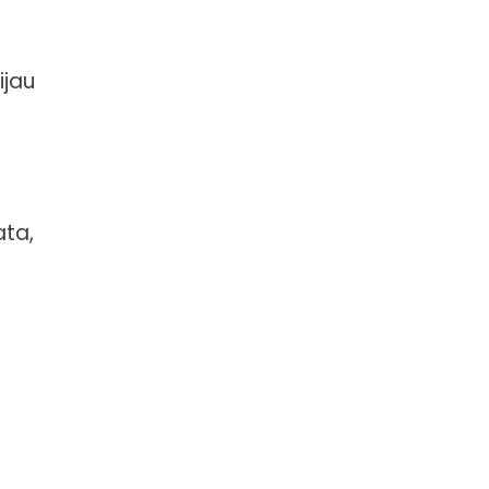
ijau
ata,