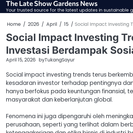
The Late Show Gardens News
Skip
to
Your trusted source for the latest updates in sustainable
content
Home
2026
April
15
Social Impact Investing
Social Impact Investing 
Investasi Berdampak Sosi
April 15, 2026
by
TukangSayur
Social impact investing trends terus berkem
kesadaran investor terhadap pentingnya dampa
hanya berfokus pada keuntungan finansial, t
masyarakat dan keberlanjutan global.
Fenomena ini juga dipengaruhi oleh meningka
perusahaan, seperti yang terlihat dalam berb
ketenagakerjaan dan etika bisnis di industri